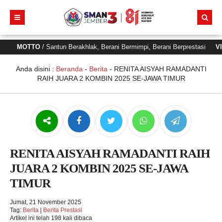
MOTTO
/ Santun Berakhlak, Berani Bermimpi, Berani Berprestasi
VISI
/
Anda disini :
Beranda
-
Berita
-
RENITA AISYAH RAMADANTI
RAIH JUARA 2 KOMBIN 2025 SE-JAWA TIMUR
RENITA AISYAH RAMADANTI RAIH
JUARA 2 KOMBIN 2025 SE-JAWA
TIMUR
Jumat, 21 November 2025
Tag:
Berita
|
Berita Prestasi
Artikel ini telah 198 kali dibaca