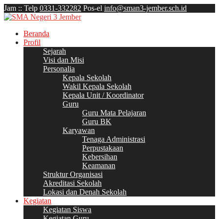
Jam
:
:
Telp
0331-332282
Pos-el
info@sman3-jember.sch.id
Beranda
Profil
Sejarah
Visi dan Misi
Personalia
Kepala Sekolah
Wakil Kepala Sekolah
Kepala Unit / Koordinator
Guru
Guru Mata Pelajaran
Guru BK
Karyawan
Tenaga Administrasi
Perpustakaan
Kebersihan
Keamanan
Struktur Organisasi
Akreditasi Sekolah
Lokasi dan Denah Sekolah
Kegiatan
Kegiatan Siswa
Kegiatan Guru