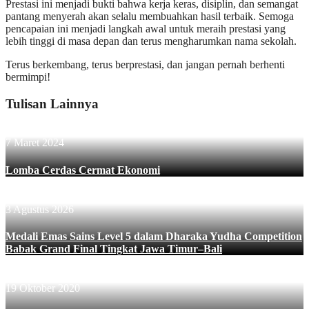
Prestasi ini menjadi bukti bahwa kerja keras, disiplin, dan semangat
pantang menyerah akan selalu membuahkan hasil terbaik. Semoga
pencapaian ini menjadi langkah awal untuk meraih prestasi yang
lebih tinggi di masa depan dan terus mengharumkan nama sekolah.
Terus berkembang, terus berprestasi, dan jangan pernah berhenti
bermimpi!
Tulisan Lainnya
7 Maret 2024
Lomba Cerdas Cermat Ekonomi
3 Agustus 2026
Medali Emas Sains Level 5 dalam Dharaka Yudha Competition
Babak Grand Final Tingkat Jawa Timur–Bali
19 Oktober 2020