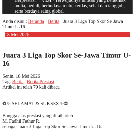
Berprestasi
VISI
/ Terwujudnya lulusan yang berakhlak
mulia, peduli, berbudaya mutu, cerdas, sehat dan tangguh,
serta berdaya saing global
Anda disini :
Beranda
-
Berita
-
Juara 3 Liga Top Skor Se-Jawa
Timur U-16
18
Mei
2026
Juara 3 Liga Top Skor Se-Jawa Timur U-
16
Senin, 18 Mei 2026
Tag:
Berita
|
Berita Prestasi
Artikel ini telah 79 kali dibaca
⚽✨ SELAMAT & SUKSES ✨⚽
Bangga atas prestasi yang diraih oleh
M. Fadhil Fathur R.
sebagai Juara 3 Liga Top Skor Se-Jawa Timur U-16.