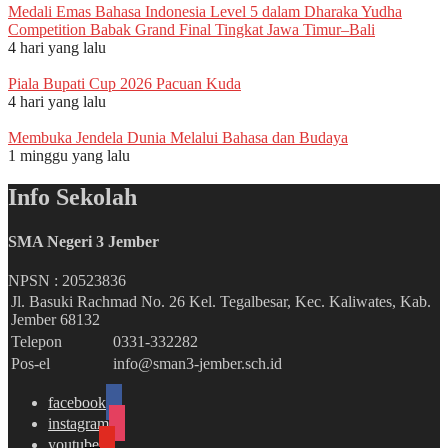
Medali Emas Bahasa Indonesia Level 5 dalam Dharaka Yudha
Competition Babak Grand Final Tingkat Jawa Timur–Bali
4 hari yang lalu
Piala Bupati Cup 2026 Pacuan Kuda
4 hari yang lalu
Membuka Jendela Dunia Melalui Bahasa dan Budaya
1 minggu yang lalu
Info Sekolah
SMA Negeri 3 Jember
NPSN :
20523836
Jl. Basuki Rachmad No. 26 Kel. Tegalbesar, Kec. Kaliwates, Kab.
Jember 68132
Telepon
0331-332282
Pos-el
info@sman3-jember.sch.id
facebook
instagram
youtube