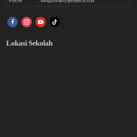
Pos-el
info@sman3-jember.sch.id
facebook
instagram
youtube
tiktok
Lokasi Sekolah