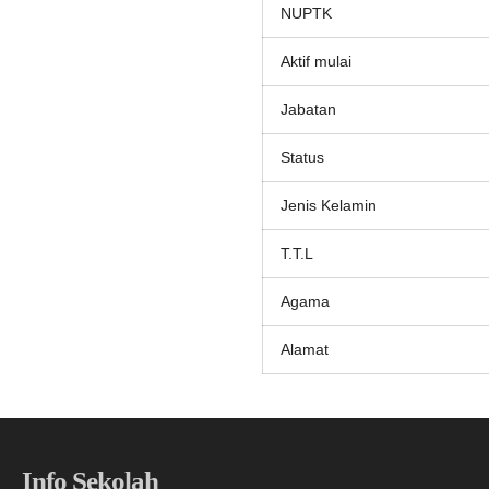
NUPTK
Aktif mulai
Jabatan
Status
Jenis Kelamin
T.T.L
Agama
Alamat
Info Sekolah