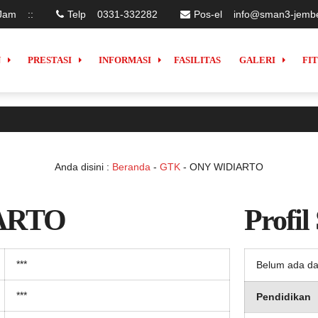
Jam
:
:
Telp
0331-332282
Pos-el
info@sman3-jembe
N
PRESTASI
INFORMASI
FASILITAS
GALERI
FI
Anda disini :
Beranda
-
GTK
-
ONY WIDIARTO
ARTO
Profil
***
Belum ada da
***
Pendidikan