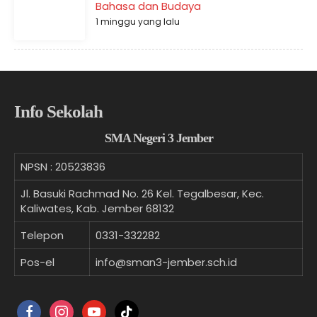
Bahasa dan Budaya
1 minggu yang lalu
Info Sekolah
SMA Negeri 3 Jember
NPSN :
20523836
Jl. Basuki Rachmad No. 26 Kel. Tegalbesar, Kec.
Kaliwates, Kab. Jember 68132
Telepon
0331-332282
Pos-el
info@sman3-jember.sch.id
facebook
instagram
youtube
tiktok