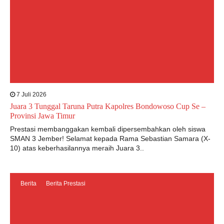
7 Juli 2026
Juara 3 Tunggal Taruna Putra Kapolres Bondowoso Cup Se –
Provinsi Jawa Timur
Prestasi membanggakan kembali dipersembahkan oleh siswa
SMAN 3 Jember! Selamat kepada Rama Sebastian Samara (X-
10) atas keberhasilannya meraih Juara 3..
Berita
Berita Prestasi