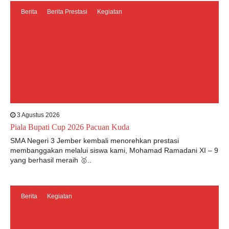
Berita
Berita Prestasi
Kegiatan
3 Agustus 2026
Piala Bupati Cup 2026 Pacuan Kuda
SMA Negeri 3 Jember kembali menorehkan prestasi
membanggakan melalui siswa kami, Mohamad Ramadani XI – 9
yang berhasil meraih 🥇..
Berita
Kegiatan