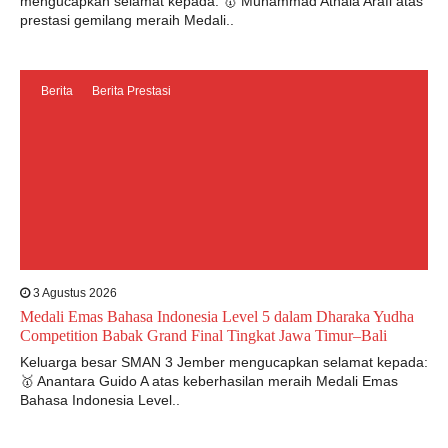
mengucapkan selamat kepada: 🥇 Muhammad Athala Arafi atas
prestasi gemilang meraih Medali..
Berita
Berita Prestasi
3 Agustus 2026
Medali Emas Bahasa Indonesia Level 5 dalam Dharaka Yudha
Competition Babak Grand Final Tingkat Jawa Timur–Bali
Keluarga besar SMAN 3 Jember mengucapkan selamat kepada:
🥇 Anantara Guido A atas keberhasilan meraih Medali Emas
Bahasa Indonesia Level..