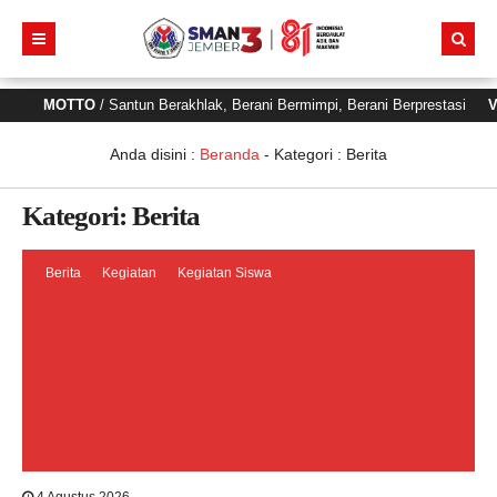
MOTTO
/ Santun Berakhlak, Berani Bermimpi, Berani Berprestasi
VISI
/
Anda disini :
Beranda
- Kategori :
Berita
Kategori:
Berita
Berita
Kegiatan
Kegiatan Siswa