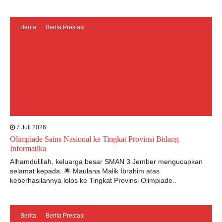
Berita
Berita Prestasi
7 Juli 2026
Olimpiade Sains Nasional ke Tingkat Provinsi Bidang
Informatika
Alhamdulillah, keluarga besar SMAN 3 Jember mengucapkan
selamat kepada: 🌟 Maulana Malik Ibrahim atas
keberhasilannya lolos ke Tingkat Provinsi Olimpiade..
Berita
Berita Prestasi