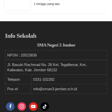
1 minggu yang lalu
Info Sekolah
SMA Negeri 3 Jember
NPSN :
20523836
Jl. Basuki Rachmad No. 26 Kel. Tegalbesar, Kec.
Kaliwates, Kab. Jember 68132
Telepon
0331-332282
Pos-el
info@sman3-jember.sch.id
facebook
instagram
youtube
tiktok