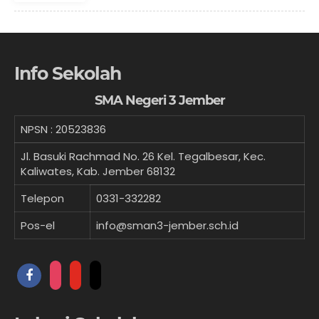
Info Sekolah
SMA Negeri 3 Jember
NPSN :
20523836
Jl. Basuki Rachmad No. 26 Kel. Tegalbesar, Kec.
Kaliwates, Kab. Jember 68132
Telepon
0331-332282
Pos-el
info@sman3-jember.sch.id
facebook
instagram
youtube
tiktok