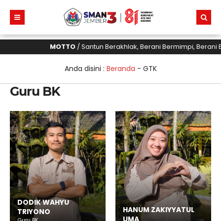
MOTTO
/ Santun Berakhlak, Berani Bermimpi, Berani B
Anda disini :
Beranda
-
GTK
Guru BK
DODIK WAHYU
HANUM ZAKIYYATUL
TRIYONO
UMA
Guru BK