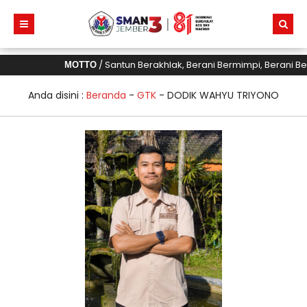
/ Santun Berakhlak, Berani Bermimpi, Berani B
MOTTO
Anda disini :
Beranda
-
GTK
-
DODIK WAHYU TRIYONO