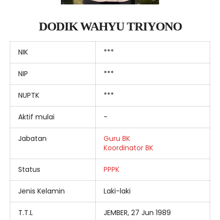
DODIK WAHYU TRIYONO
NIK
***
NIP
***
NUPTK
***
Aktif mulai
-
Jabatan
Guru BK
Koordinator BK
Status
PPPK
Jenis Kelamin
Laki-laki
T.T.L
JEMBER, 27 Jun 1989