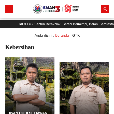
MOTTO
/ Santun Berakhlak, Berani Bermimpi, Berani Berprest
Anda disini :
Beranda
-
GTK
Kebersihan
JONI BUDIANTO
Kebersihan
IWAN DODI SETIAWAN