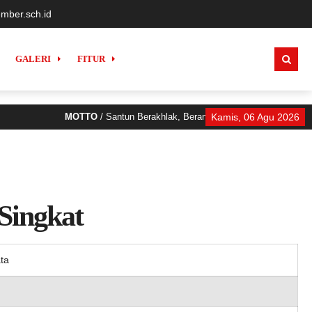
mber.sch.id
GALERI
FITUR
MOTTO
/ Santun Berakhlak, Berani Bermimpi, Berani Berpr
Kamis, 06 Agu 2026
 Singkat
ta