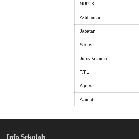
NUPTK
Aktif mulai
Jabatan
Status
Jenis Kelamin
T.T.L
Agama
Alamat
Info Sekolah