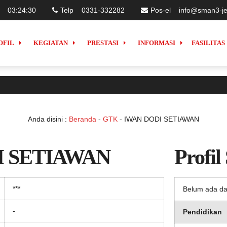
03
:
24
:
30
Telp
0331-332282
Pos-el
info@sman3-je
OFIL
KEGIATAN
PRESTASI
INFORMASI
FASILITAS
Anda disini :
Beranda
-
GTK
-
IWAN DODI SETIAWAN
I SETIAWAN
Profil
***
Belum ada da
-
Pendidikan