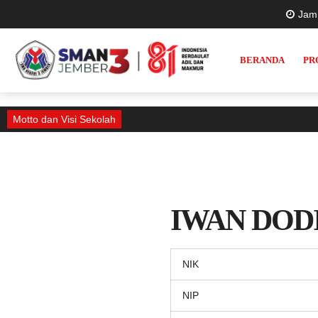
Jam
BERANDA
PR
Motto dan Visi Sekolah
IWAN DOD
NIK
NIP