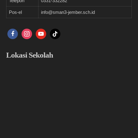
Telepon
0331-332282
Pos-el
info@sman3-jember.sch.id
facebook
instagram
youtube
tiktok
Lokasi Sekolah