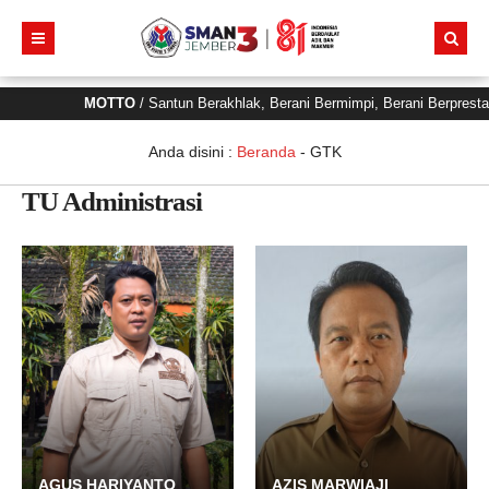
MOTTO
/ Santun Berakhlak, Berani Bermimpi, Berani Berprest
Anda disini :
Beranda
-
GTK
TU Administrasi
AGUS HARIYANTO
AZIS MARWIAJI