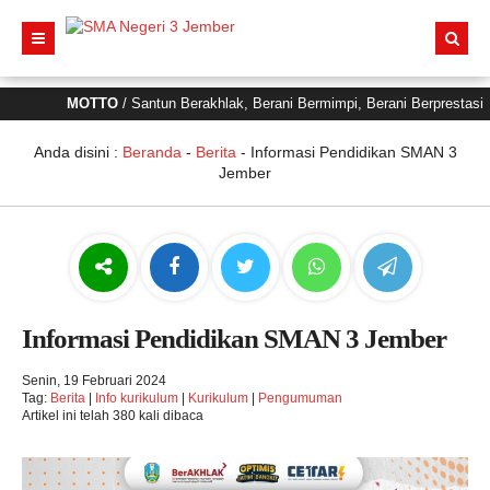
MOTTO
/ Santun Berakhlak, Berani Bermimpi, Berani Berprestasi
V
Anda disini :
Beranda
-
Berita
-
Informasi Pendidikan SMAN 3
Jember
Informasi Pendidikan SMAN 3 Jember
Senin, 19 Februari 2024
Tag:
Berita
|
Info kurikulum
|
Kurikulum
|
Pengumuman
Artikel ini telah 380 kali dibaca