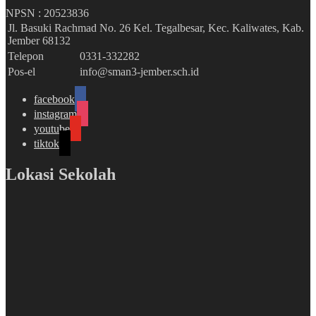
NPSN :
20523836
Jl. Basuki Rachmad No. 26 Kel. Tegalbesar, Kec. Kaliwates, Kab.
Jember 68132
Telepon
0331-332282
Pos-el
info@sman3-jember.sch.id
facebook
instagram
youtube
tiktok
Lokasi Sekolah