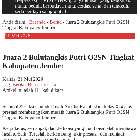
Berprestasi
VISI
/ Terwujudnya lulusan yang berakhlak
mulia, peduli, berbudaya mutu, cerdas, sehat dan tangguh,
serta berdaya saing global
Anda disini :
Beranda
-
Berita
-
Juara 2 Bulutangkis Putri O2SN
Tingkat Kabupaten Jember
21
Mei
2026
Juara 2 Bulutangkis Putri O2SN Tingkat
Kabupaten Jember
Kamis, 21 Mei 2026
Tag:
Berita
|
Berita Prestasi
Artikel ini telah 111 kali dibaca
Selamat & sukses untuk Diyah Amalia Rahabistara kelas X-4 atas
prestasi membanggakan meraih Juara 2 Bulutangkis Putri O2SN
Tingkat Kabupaten Jember.
Kerja keras, semangat, dan dedikasi yang luar biasa telah membawa
hasil terbaik. Teruslah berkembang, ukir prestasi, dan menjadi
inspirasi bagi generasi muda lainnya!