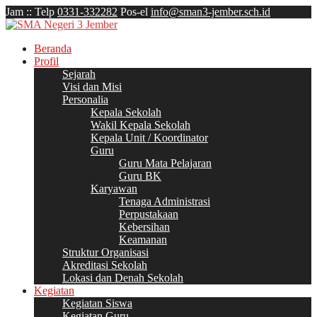
Jam
:
:
Telp
0331-332282
Pos-el
info@sman3-jember.sch.id
Beranda
Profil
Sejarah
Visi dan Misi
Personalia
Kepala Sekolah
Wakil Kepala Sekolah
Kepala Unit / Koordinator
Guru
Guru Mata Pelajaran
Guru BK
Karyawan
Tenaga Administrasi
Perpustakaan
Kebersihan
Keamanan
Struktur Organisasi
Akreditasi Sekolah
Lokasi dan Denah Sekolah
Kegiatan
Kegiatan Siswa
Kegiatan Guru