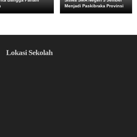
inta Bangga Paham
Siswa SMA Negeri 3 Jember
h
Menjadi Paskibraka Provinsi
Lokasi Sekolah