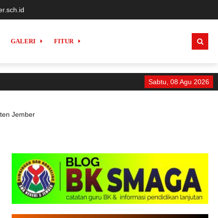
r.sch.id
GALERI
FITUR
Sabtu, 08 Agu 2026
MO
aten Jember