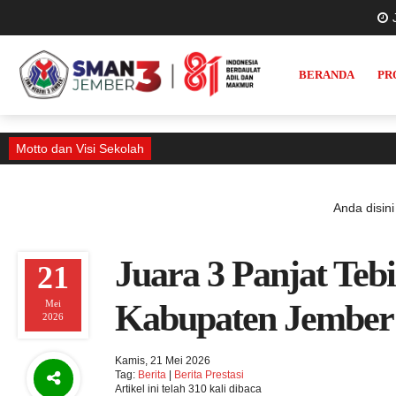
BERANDA
PR
Motto dan Visi Sekolah
Anda disini
Juara 3 Panjat Teb
21
Mei
Kabupaten Jember
2026
Kamis, 21 Mei 2026
Tag:
Berita
|
Berita Prestasi
Artikel ini telah 310 kali dibaca