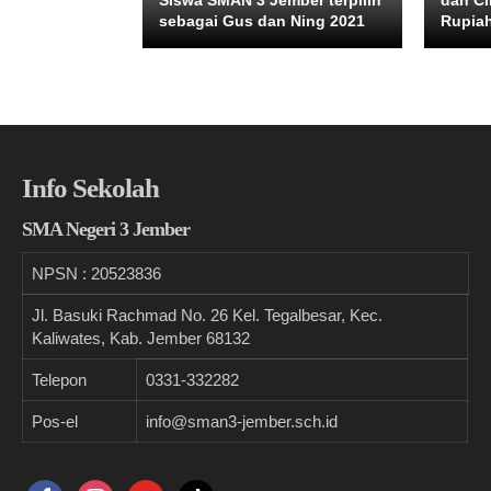
Siswa SMAN 3 Jember terpilih
dan C
sebagai Gus dan Ning 2021
Rupia
Info Sekolah
SMA Negeri 3 Jember
NPSN :
20523836
Jl. Basuki Rachmad No. 26 Kel. Tegalbesar, Kec.
Kaliwates, Kab. Jember 68132
Telepon
0331-332282
Pos-el
info@sman3-jember.sch.id
facebook
instagram
youtube
tiktok