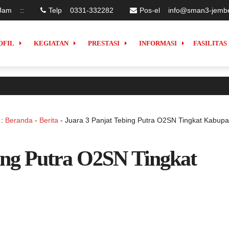
Jam
:
:
Telp
0331-332282
Pos-el
info@sman3-jembe
OFIL
KEGIATAN
PRESTASI
INFORMASI
FASILITAS
 :
Beranda
-
Berita
-
Juara 3 Panjat Tebing Putra O2SN Tingkat Kabup
ing Putra O2SN Tingkat