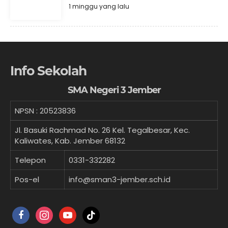
1 minggu yang lalu
Info Sekolah
SMA Negeri 3 Jember
NPSN :
20523836
Jl. Basuki Rachmad No. 26 Kel. Tegalbesar, Kec.
Kaliwates, Kab. Jember 68132
Telepon
0331-332282
Pos-el
info@sman3-jember.sch.id
facebook
instagram
youtube
tiktok