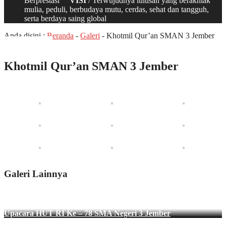
Berprestasi
VISI
/ Terwujudnya lulusan yang berakhlak
mulia, peduli, berbudaya mutu, cerdas, sehat dan tangguh,
serta berdaya saing global
Anda disini :
Beranda
-
Galeri
-
Khotmil Qur’an SMAN 3 Jember
Khotmil Qur’an SMAN 3 Jember
Galeri Lainnya
Upacara HUT RI Ke – 78 SMA Negeri 3 Jember