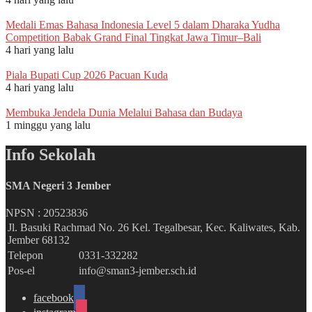
Medali Emas Bahasa Indonesia Level 5 dalam Dharaka Yudha
Competition Babak Grand Final Tingkat Jawa Timur–Bali
4 hari yang lalu
Piala Bupati Cup 2026 Pacuan Kuda
4 hari yang lalu
Membuka Jendela Dunia Melalui Bahasa dan Budaya
1 minggu yang lalu
Info Sekolah
SMA Negeri 3 Jember
NPSN :
20523836
Jl. Basuki Rachmad No. 26 Kel. Tegalbesar, Kec. Kaliwates, Kab.
Jember 68132
Telepon
0331-332282
Pos-el
info@sman3-jember.sch.id
facebook