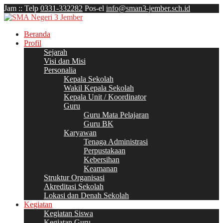
Jam
:
:
Telp
0331-332282
Pos-el
info@sman3-jember.sch.id
Beranda
Profil
Sejarah
Visi dan Misi
Personalia
Kepala Sekolah
Wakil Kepala Sekolah
Kepala Unit / Koordinator
Guru
Guru Mata Pelajaran
Guru BK
Karyawan
Tenaga Administrasi
Perpustakaan
Kebersihan
Keamanan
Struktur Organisasi
Akreditasi Sekolah
Lokasi dan Denah Sekolah
Kegiatan
Kegiatan Siswa
Kegiatan Guru