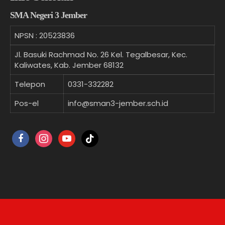
SMA Negeri 3 Jember
NPSN :
20523836
Jl. Basuki Rachmad No. 26 Kel. Tegalbesar, Kec.
Kaliwates, Kab. Jember 68132
Telepon
0331-332282
Pos-el
info@sman3-jember.sch.id
facebook
instagram
youtube
tiktok