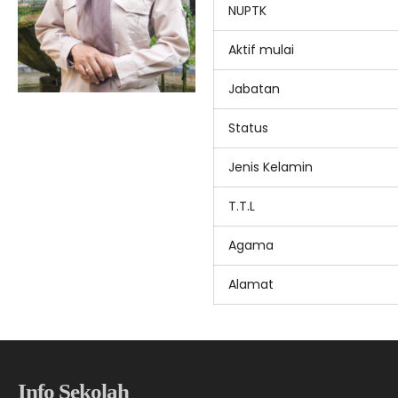
NUPTK
Aktif mulai
Jabatan
Status
Jenis Kelamin
T.T.L
Agama
Alamat
Info Sekolah