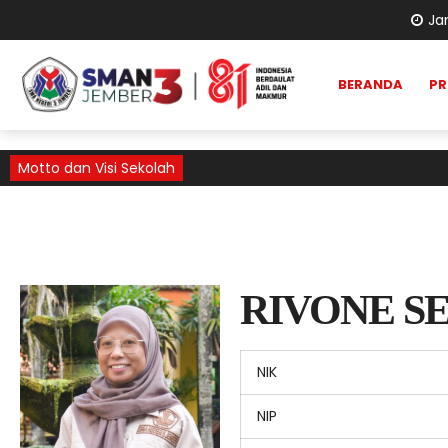
J
BERANDA
PR
Motto dan Visi Sekolah
RIVONE SE
NIK
NIP