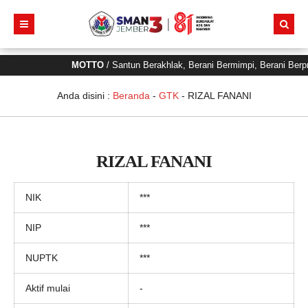
MOTTO
/ Santun Berakhlak, Berani Bermimpi, Berani Ber
Anda disini :
Beranda
-
GTK
-
RIZAL FANANI
RIZAL FANANI
NIK
***
NIP
***
NUPTK
***
Aktif mulai
-