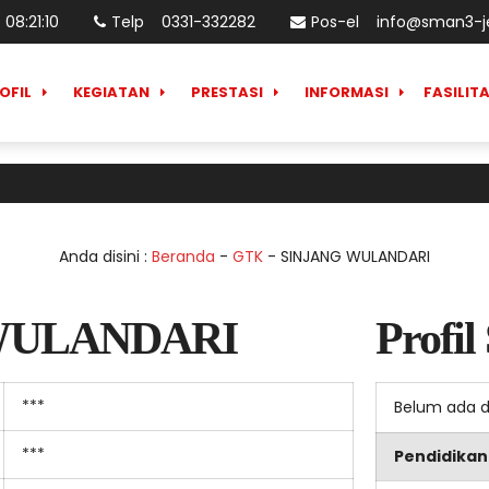
08
:
21
:
11
Telp
0331-332282
Pos-el
info@sman3-je
OFIL
KEGIATAN
PRESTASI
INFORMASI
FASILIT
Anda disini :
Beranda
-
GTK
-
SINJANG WULANDARI
WULANDARI
Profil
***
Belum ada 
***
Pendidikan