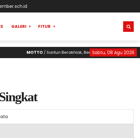
mber.sch.id
AS
GALERI
FITUR
MOTTO
/ Santun Berakhlak, Berani Bermimpi, Berani Ber
Sabtu, 08 Agu 2026
 Singkat
data