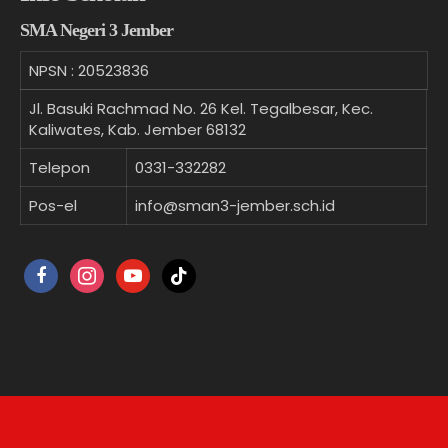
SMA Negeri 3 Jember
NPSN :
20523836
Jl. Basuki Rachmad No. 26 Kel. Tegalbesar, Kec.
Kaliwates, Kab. Jember 68132
Telepon
0331-332282
Pos-el
info@sman3-jember.sch.id
facebook
instagram
youtube
tiktok