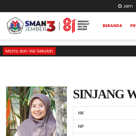
Jam
BERANDA
PR
Motto dan Visi Sekolah
SINJANG 
NIK
NIP