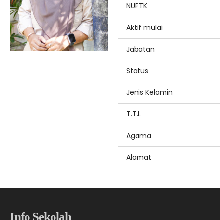
NUPTK
Aktif mulai
Jabatan
Status
Jenis Kelamin
T.T.L
Agama
Alamat
Info Sekolah