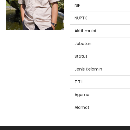
NIP
NUPTK
Aktif mulai
Jabatan
Status
Jenis Kelamin
T.T.L
Agama
Alamat