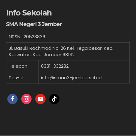
Info Sekolah
SMA Negeri 3 Jember
NPSN :
20523836
Jl. Basuki Rachmad No. 26 Kel. Tegalbesar, Kec.
Kaliwates, Kab. Jember 68132
Telepon
0331-332282
Pos-el
info@sman3-jember.sch.id
facebook
instagram
youtube
tiktok