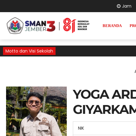
Jam
BERANDA
PR
Motto dan Visi Sekolah
YOGA AR
GIYARKA
NIK