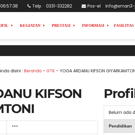
06
:
57
:
39
Telp
0331-332282
Pos-el
info@sman3-j
OFIL
KEGIATAN
PRESTASI
INFORMASI
FASILITAS
Anda disini :
Beranda
-
GTK
-
YOGA ARDANU KIFSON GIYARKAMTON
DANU KIFSON
Profi
MTONI
Belum ada 
Pendidikan
***