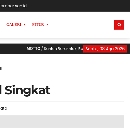
ember.sch.id
GALERI
FITUR
/ Santun Berakhlak, Berani Bermimpi, Berani Be
Sabtu, 08 Agu 2026
MOTTO
I
l Singkat
data