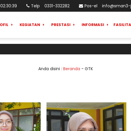
02
:
30
:
39
Telp
0331-332282
Pos-el
info@sman3-j
OFIL
KEGIATAN
PRESTASI
INFORMASI
FASILIT
Anda disini :
Beranda
-
GTK