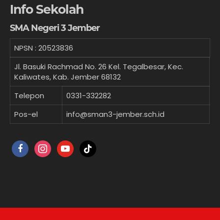
Info Sekolah
SMA Negeri 3 Jember
NPSN :
20523836
Jl. Basuki Rachmad No. 26 Kel. Tegalbesar, Kec.
Kaliwates, Kab. Jember 68132
Telepon
0331-332282
Pos-el
info@sman3-jember.sch.id
facebook
instagram
youtube
tiktok