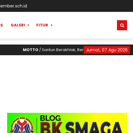
ember.sch.id
AS
GALERI
FITUR
MOTTO
/ Santun Berakhlak, Berani Bermimpi, Berani Berpres
Jumat, 07 Agu 2026