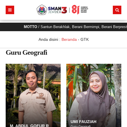
MOTTO
/ Santun Berakhlak, Berani Bermimpi, Berani Berpres
Anda disini :
Beranda
-
GTK
Guru Geografi
UMI FAUZIAH
M. ABDUL GOFUR R
Guru Geografi