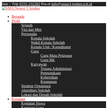
Jam
:
:
Telp
0331-332282
Pos-el
info@sman3-jember.sch.id
Beranda
Profil
Sejarah
Visi dan Misi
Personalia
Kepala Sekolah
Wakil Kepala Sekolah
Kepala Unit / Koordinator
Guru
Guru Mata Pelajaran
Guru BK
Karyawan
Tenaga Administrasi
Perpustakaan
Kebersihan
Keamanan
Struktur Organisasi
Akreditasi Sekolah
Lokasi dan Denah Sekolah
Kegiatan
Kegiatan Siswa
Kegiatan Guru