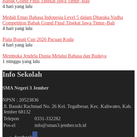
Babak Grand Final Tingkat Jawa Timur–Bali
4 hari yang lalu
Medali Emas Bahasa Indonesia Level 5 dalam Dharaka Yudha
Competition Babak Grand Final Tingkat Jawa Timur–Bali
4 hari yang lalu
Piala Bupati Cup 2026 Pacuan Kuda
4 hari yang lalu
Membuka Jendela Dunia Melalui Bahasa dan Budaya
1 minggu yang lalu
Info Sekolah
SMA Negeri 3 Jember
NPSN :
20523836
Jl. Basuki Rachmad No. 26 Kel. Tegalbesar, Kec. Kaliwates, Kab.
Jember 68132
Telepon
0331-332282
Pos-el
info@sman3-jember.sch.id