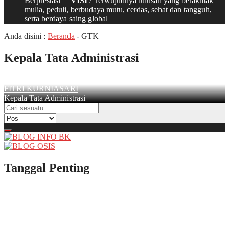
Berprestasi
VISI
/ Terwujudnya lulusan yang berakhlak
mulia, peduli, berbudaya mutu, cerdas, sehat dan tangguh,
serta berdaya saing global
Anda disini :
Beranda
-
GTK
Kepala Tata Administrasi
FITRI KURNIASARI
Kepala Tata Administrasi
Tanggal Penting