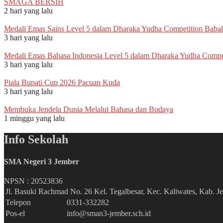
SMAGA BERSIH
2 hari yang lalu
Medali Emas Sains Level 5 dalam Dharaka Yudha Competition Babak
3 hari yang lalu
Medali Emas Bahasa Indonesia Level 5 dalam Dharaka Yudha Compet
3 hari yang lalu
Piala Bupati Cup 2026 Pacuan Kuda
3 hari yang lalu
Membuka Jendela Dunia Melalui Bahasa dan Budaya
1 minggu yang lalu
Info Sekolah
SMA Negeri 3 Jember
NPSN :
20523836
Jl. Basuki Rachmad No. 26 Kel. Tegalbesar, Kec. Kaliwates, Kab. 
Telepon
0331-332282
Pos-el
info@sman3-jember.sch.id