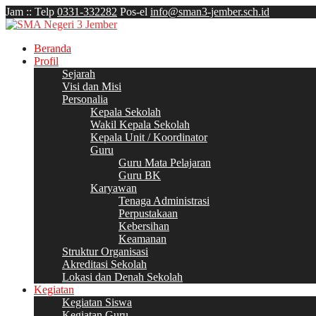
Jam
:
:
Telp
0331-332282
Pos-el
info@sman3-jember.sch.id
Beranda
Profil
Sejarah
Visi dan Misi
Personalia
Kepala Sekolah
Wakil Kepala Sekolah
Kepala Unit / Koordinator
Guru
Guru Mata Pelajaran
Guru BK
Karyawan
Tenaga Administrasi
Perpustakaan
Kebersihan
Keamanan
Struktur Organisasi
Akreditasi Sekolah
Lokasi dan Denah Sekolah
Kegiatan
Kegiatan Siswa
Kegiatan Guru