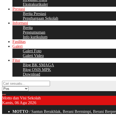
Ekstrakurikuler
Prestasi
Berita Prestasi
Penghargaan Sekolah
Informasi
Berita
Pengumuman
Info kurikulum
Fasilitas
Galeri
Galeri Foto
Galeri Video
Fitur
Blog BK SMAGA
Blog OSIS MPK
Download
Motto dan Visi Sekolah
Kamis, 06 Agu 2026
MOTTO
/ Santun Berakhlak, Berani Bermimpi, Berani Berp