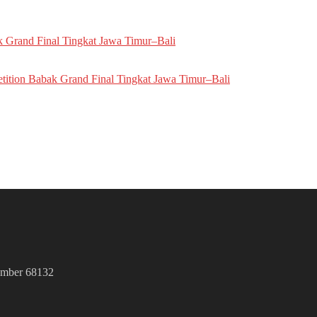
 Grand Final Tingkat Jawa Timur–Bali
ition Babak Grand Final Tingkat Jawa Timur–Bali
Jember 68132