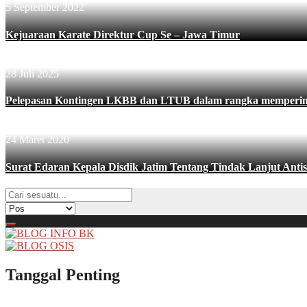
5 September 2022
Kejuaraan Karate Direktur Cup Se – Jawa Timur
28 Juli 2025
Pelepasan Kontingen LKBB dan LTUB dalam rangka mempering
24 Maret 2020
Surat Edaran Kepala Disdik Jatim Tentang Tindak Lanjut Antis
Tanggal Penting