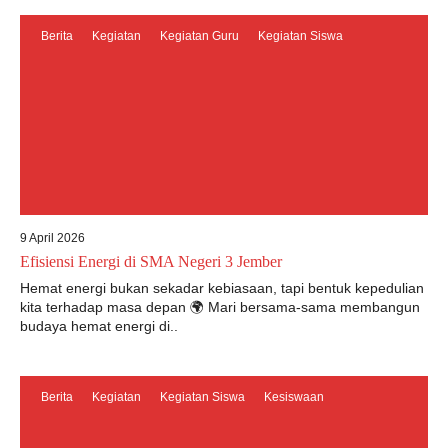
Berita
Kegiatan
Kegiatan Guru
Kegiatan Siswa
9 April 2026
Efisiensi Energi di SMA Negeri 3 Jember
Hemat energi bukan sekadar kebiasaan, tapi bentuk kepedulian
kita terhadap masa depan 🌍 Mari bersama-sama membangun
budaya hemat energi di..
Berita
Kegiatan
Kegiatan Siswa
Kesiswaan