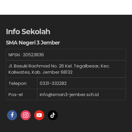
Info Sekolah
SMA Negeri 3 Jember
NPSN :
20523836
Jl. Basuki Rachmad No. 26 Kel. Tegalbesar, Kec.
Kaliwates, Kab. Jember 68132
Telepon
0331-332282
Pos-el
info@sman3-jember.sch.id
facebook
instagram
youtube
tiktok