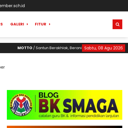
mber.sch.id
AS
GALERI
FITUR
MOTTO
/ Santun Berakhlak, Berani Bermimpi, Berani Berprestas
Sabtu, 08 Agu 2026
ber