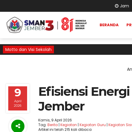
Jam
BERANDA
PR
Motto dan Visi Sekolah
An
Efisiensi Energ
9
Jember
April
2026
Kamis, 9 April 2026
Tag:
Berita
|
Kegiatan
|
Kegiatan Guru
|
Kegiatan Si
Artikel ini telah 215 kali dibaca