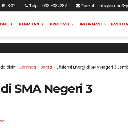
16
:
18
:
33
Telp
0331-332282
Pos-el
info@sman3-je
OFIL
KEGIATAN
PRESTASI
INFORMASI
FASILIT
da disini :
Beranda
-
Berita
-
Efisiensi Energi di SMA Negeri 3 Jem
i di SMA Negeri 3
swa