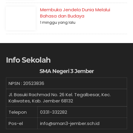
Membuka Jendela Dunia Melalui
Bahasa dan Budaya
1 minggu yang lalu
Info Sekolah
SMA Negeri 3 Jember
NPSN :
20523836
Jl. Basuki Rachmad No. 26 Kel. Tegalbesar, Kec.
Kaliwates, Kab. Jember 68132
Telepon
0331-332282
Pos-el
info@sman3-jember.sch.id