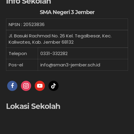
Info Sekolah
SMA Negeri 3 Jember
NPSN :
20523836
Jl. Basuki Rachmad No. 26 Kel. Tegalbesar, Kec.
Kaliwates, Kab. Jember 68132
Telepon
0331-332282
Pos-el
info@sman3-jember.sch.id
facebook
instagram
youtube
tiktok
Lokasi Sekolah