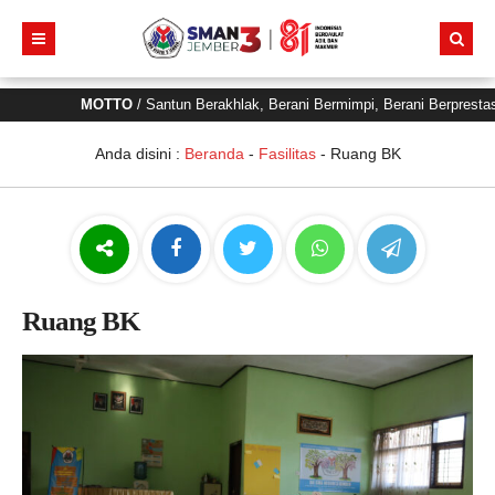
MOTTO
/ Santun Berakhlak, Berani Bermimpi, Berani Berpresta
Anda disini :
Beranda
-
Fasilitas
-
Ruang BK
Ruang BK