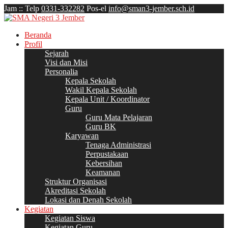
Jam
:
:
Telp
0331-332282
Pos-el
info@sman3-jember.sch.id
Beranda
Profil
Sejarah
Visi dan Misi
Personalia
Kepala Sekolah
Wakil Kepala Sekolah
Kepala Unit / Koordinator
Guru
Guru Mata Pelajaran
Guru BK
Karyawan
Tenaga Administrasi
Perpustakaan
Kebersihan
Keamanan
Struktur Organisasi
Akreditasi Sekolah
Lokasi dan Denah Sekolah
Kegiatan
Kegiatan Siswa
Kegiatan Guru