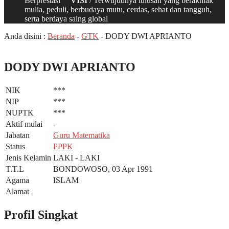
Berprestasi
VISI
/ Terwujudnya lulusan yang berakhlak
mulia, peduli, berbudaya mutu, cerdas, sehat dan tangguh,
serta berdaya saing global
Anda disini :
Beranda
-
GTK
-
DODY DWI APRIANTO
DODY DWI APRIANTO
NIK
***
NIP
***
NUPTK
***
Aktif mulai
-
Jabatan
Guru Matematika
Status
PPPK
Jenis Kelamin
LAKI - LAKI
T.T.L
BONDOWOSO, 03 Apr 1991
Agama
ISLAM
Alamat
Profil Singkat