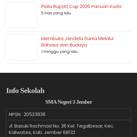
Piala Bupati Cup 2026 Pacuan Kuda
5 hari yang lalu
Membuka Jendela Dunia Melalui
Bahasa dan Budaya
1 minggu yang lalu
Info Sekolah
SMA Negeri 3 Jember
NPSN :
20523836
Jl. Basuki Rachmad No. 26 Kel. Tegalbesar, Kec.
Kaliwates, Kab. Jember 68132