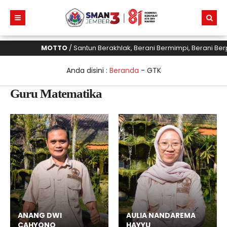
MOTTO
/ Santun Berakhlak, Berani Bermimpi, Berani Ber
Anda disini :
Beranda
-
GTK
Guru Matematika
ANANG DWI
AULIA NANDAREMA
CAHYONO
HAYYU