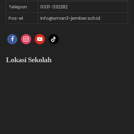
Telepon
0331-332282
Pos-el
info@sman3-jember.sch.id
facebook
instagram
youtube
tiktok
Lokasi Sekolah