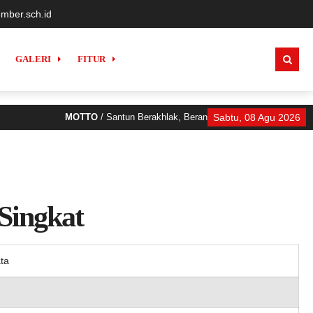
mber.sch.id
GALERI
FITUR
MOTTO
/ Santun Berakhlak, Berani Bermimpi, Berani Berpr
Sabtu, 08 Agu 2026
 Singkat
ta