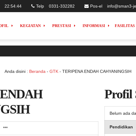
22
:
54
:
44
Telp
0331-332282
Pos-el
info@sman3-je
OFIL
KEGIATAN
PRESTASI
INFORMASI
FASILITAS
Anda disini :
Beranda
-
GTK
-
TERIPENA ENDAH CAHYANINGSIH
 ENDAH
Profil
GSIH
Belum ada da
Pendidikan
***