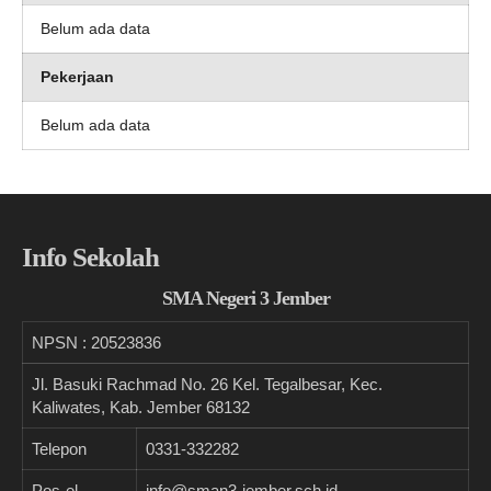
Belum ada data
Pekerjaan
Belum ada data
Info Sekolah
SMA Negeri 3 Jember
NPSN :
20523836
Jl. Basuki Rachmad No. 26 Kel. Tegalbesar, Kec.
Kaliwates, Kab. Jember 68132
Telepon
0331-332282
Pos-el
info@sman3-jember.sch.id