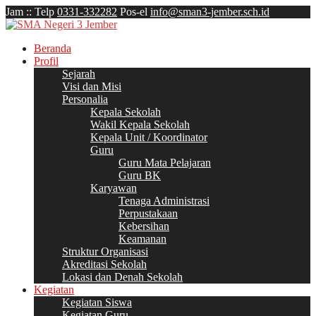
Jam
:
:
Telp
0331-332282
Pos-el
info@sman3-jember.sch.id
Beranda
Profil
Sejarah
Visi dan Misi
Personalia
Kepala Sekolah
Wakil Kepala Sekolah
Kepala Unit / Koordinator
Guru
Guru Mata Pelajaran
Guru BK
Karyawan
Tenaga Administrasi
Perpustakaan
Kebersihan
Keamanan
Struktur Organisasi
Akreditasi Sekolah
Lokasi dan Denah Sekolah
Kegiatan
Kegiatan Siswa
Kegiatan Guru