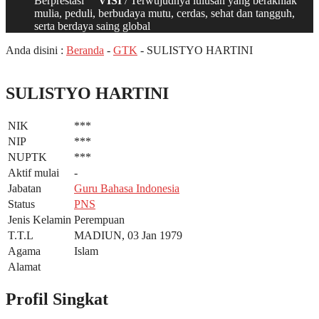
Berprestasi
VISI
/ Terwujudnya lulusan yang berakhlak
mulia, peduli, berbudaya mutu, cerdas, sehat dan tangguh,
serta berdaya saing global
Anda disini :
Beranda
-
GTK
-
SULISTYO HARTINI
SULISTYO HARTINI
NIK
***
NIP
***
NUPTK
***
Aktif mulai
-
Jabatan
Guru Bahasa Indonesia
Status
PNS
Jenis Kelamin
Perempuan
T.T.L
MADIUN, 03 Jan 1979
Agama
Islam
Alamat
Profil Singkat