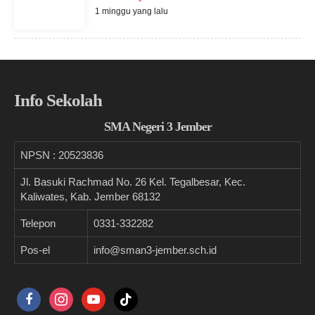
1 minggu yang lalu
Info Sekolah
SMA Negeri 3 Jember
NPSN :
20523836
Jl. Basuki Rachmad No. 26 Kel. Tegalbesar, Kec.
Kaliwates, Kab. Jember 68132
Telepon
0331-332282
Pos-el
info@sman3-jember.sch.id
facebook
instagram
youtube
tiktok